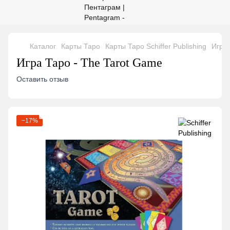
Каталог
Карты Таро
Карты Таро Schiffer Publishing
Игра 
Игра Таро - The Tarot Game
Оставить отзыв
−17%