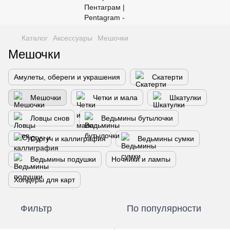
Каталог
Аксессуары
Мешочки
Мешочки
Амулеты, обереги и украшения
Скатерти
Мешочки
Четки и мала
Шкатулки
Ловцы снов
Ведьмины бутылочки
Сургуч и каллиграфия
Ведьмины сумки
Ведьмины подушки
Ночники и лампы
Холдеры для карт
Фильтр
По популярности